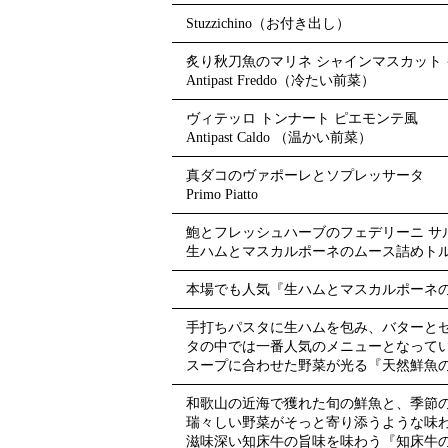
Stuzzichino（お付き出し）
炙り秋刀魚のマリネ シャインマスカット
Antipast Freddo（冷たい前菜）
ヴィテッロ トンナート ピエモンテ風
Antipast Caldo （温かい前菜）
真ダコのヴァポーレとソプレッサータ
Primo Piatto
鮑とフレッシュハーブのフェデリーニ サ
生ハムとマスカルポーネのムース詰めトル
本場でも人気『生ハムとマスカルポーネの
手打ちパスタに生ハムを包み、バターとセー
タの中では一番人気のメニューとなって
スープに合わせた野菜が光る『天然鮮魚
和歌山の近海で獲れた旬の鮮魚と、季節
瑞々しい野菜がそっと寄り添うような味
滋味深い知床牛の旨味を味わう『知床牛