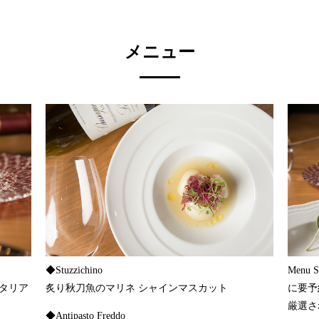
メニュー
◆Stuzzichino
Menu
イタリア
炙り秋刀魚のマリネ シャインマスカット
に要予
厳選さ
◆Antipasto Freddo