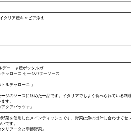
 イタリア産キャビア添え
ルデーニャ産ボッタルガ
テッローニ セージバターソース
トルテッローニ 』
ジのソースに絡めた一品です。イタリアでもよく食べられている料理で、【
います。
のアクアパッツァ』
の野菜を使用したメインディッシュです。野菜は魚の出汁に合わせてセ
わいです。
のタリアータと季節野菜』