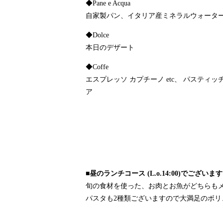
◆Pane e Acqua
自家製パン、イタリア産ミネラルウォータ
◆Dolce
本日のデザート
◆Coffe
エスプレッソ カプチーノ etc、 パスティッ
ア
■昼のランチコース (L.o.14:00)でございま
旬の食材を使った、お肉とお魚がどちらも
パスタも2種類ございますので大満足のボリ