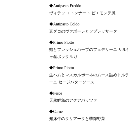
◆Antipasto Freddo
ヴィテッロ トンナート ピエモンテ風
◆Antipasto Coldo
真ダコのヴァポーレとソプレッサータ
◆Primo Piotto
鮑とフレッシュハーブのフェデリーニ サル
ャ産ボッタルガ
◆Primo Piotto
生ハムとマスカルポーネのムース詰めトル
ーニ セージバターソース
◆Pesce
天然鮮魚のアクアパッツァ
◆Carne
知床牛のタリアータと季節野菜