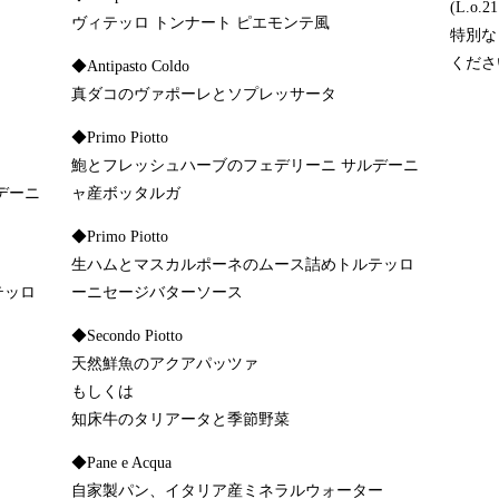
(L.o
ヴィテッロ トンナート ピエモンテ風
特別な
くださ
◆Antipasto Coldo
真ダコのヴァポーレとソプレッサータ
◆Primo Piotto
鮑とフレッシュハーブのフェデリーニ サルデーニ
デーニ
ャ産ボッタルガ
◆Primo Piotto
生ハムとマスカルポーネのムース詰めトルテッロ
テッロ
ーニセージバターソース
◆Secondo Piotto
天然鮮魚のアクアパッツァ
もしくは
知床牛のタリアータと季節野菜
◆Pane e Acqua
自家製パン、イタリア産ミネラルウォーター